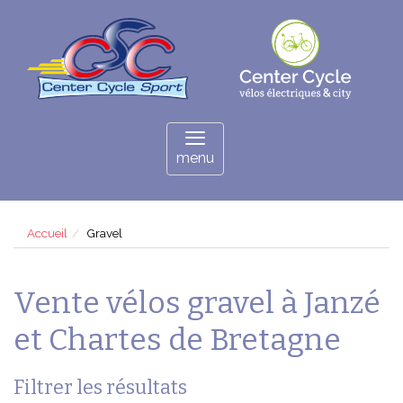
Panneau de gestion des cookies
Toggle
navigation
menu
Accueil
Gravel
Vente vélos gravel à Janzé
et Chartes de Bretagne
Filtrer les résultats